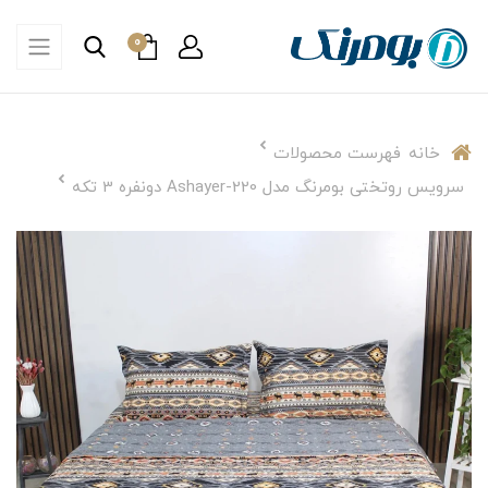
0
خانه
فهرست محصولات
سرویس روتختی بومرنگ مدل Ashayer-220 دونفره 3 تکه