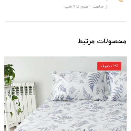
از ساعت 9 صبح تا 9 شب
محصولات مرتبط
15٪ تخفیف