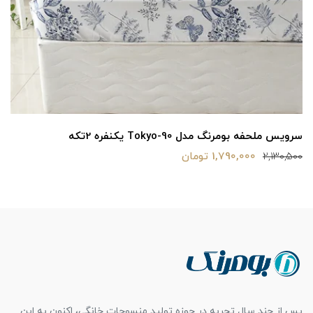
سرویس ملحفه بومرنگ مدل Tokyo-160 دونفره 3تکه
2,890,000 تومان
3,380,500
پس از چند سال تجربه در حوزه تولید منسوجات خانگی، اکنون به این