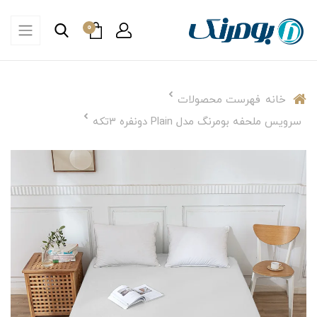
0
خانه
فهرست محصولات
سرویس ملحفه بومرنگ مدل Plain دونفره 3تکه