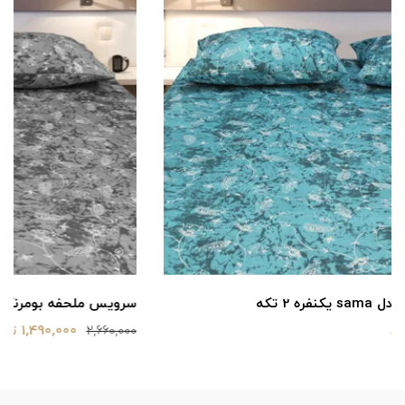
سرویس ملحفه بومرنگ مدل sama دونفره 3 تکه
1,490,000 تومان
2,660,000