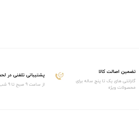
تضمین اصالت کالا
پشتیبانی تلفنی در لح
گارانتی های یک تا پنج ساله برای
از ساعت 9 صبح تا 9 شب
محصولات ویژه