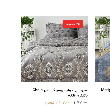
29٪ تخفیف
36٪ تخفیف
مدل Chain
ست کاورلحاف بومرنگ مدل atina دونفره
6تکه
6 تکه
5,979,000 تومان
6,590,000
8,350,000