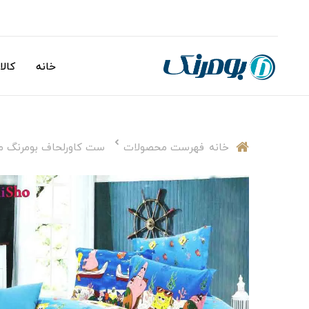
خانه
کالا
خانه
فهرست محصولات
ست کاورلحاف بومرنگ مدل patric یکنفره 