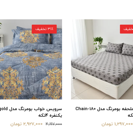
31٪ تخفیف
سرویس خواب بومرنگ مدل Merigold
سرویس خواب بومرنگ 
یکنفره 4تکه
2,927,000 تومان
2,927,000 تومان
4,197,000