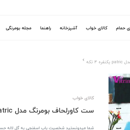
ی حمام
کالای خواب
آشپزخانه
راهنما
مجله بومرنگی
4 تکه
کالای خواب
ست کاورلحاف بومرنگ مدل patric یکنفره 4 تکه
شما میدونستید شخصیت باب اسفنجی به گل لاله حسا