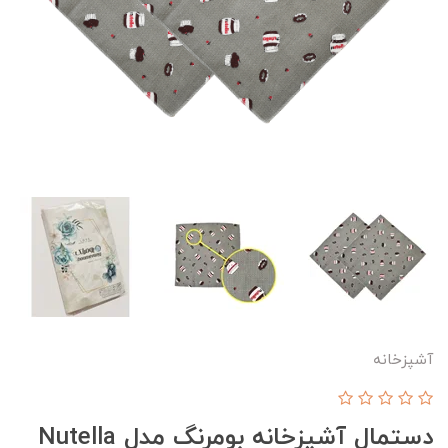
آشپزخانه
دستمال آشپزخانه بومرنگ مدل Nutella