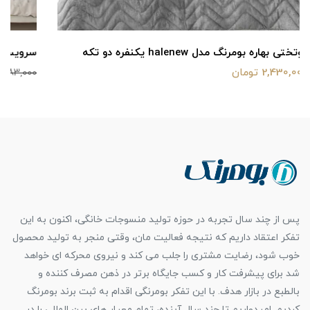
سرویس خواب بومرنگ مدل TN یکنفره 4 تکه
5,290,000 تومان
6,583,000
پس از چند سال تجربه در حوزه تولید منسوجات خانگی، اکنون به این
تفکر اعتقاد داریم که نتیجه فعالیت مان، وقتی منجر به تولید محصول
خوب شود، رضایت مشتری را جلب می کند و نیروی محرکه ای خواهد
شد برای پیشرفت کار و کسب جایگاه برتر در ذهن مصرف کننده و
بالطبع در بازار هدف. با این تفکر بومرنگی اقدام به ثبت برند بومرنگ
کردیم. امیدواریم تا چند سال آینده، تمام معیار های بین المللی را در