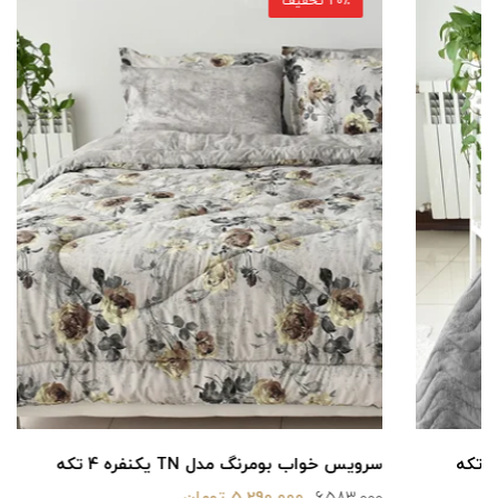
20٪ تخفیف
سرویس خواب بومرنگ مدل TN یکنفره 4 تکه