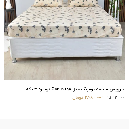
سرویس ملحفه بومرنگ مدل Paniz یکنفره 4 تکه
4,970,000 تومان
5,657,000