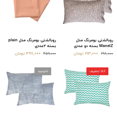
روبالشتی بومرنگ مدل
روبالشتی بومرنگ مدل plain
ManelZ بسته دو عددی
بسته 2عددی
213,000 تومان
397,000 تومان
459,000
298,000
18٪ تخفیف
ناموجود