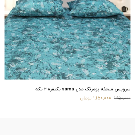
سرویس ملحفه بومرنگ مدل sama دونفره 3 تکه
1,490,000 تومان
2,660,000