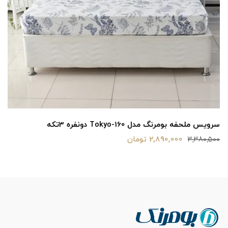
سرویس ملحفه بومرنگ مدل Tokyo-160 دونفره 3تکه
2,890,000 تومان
3,380,500