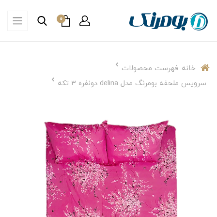
0
خانه
فهرست محصولات
سرویس ملحفه بومرنگ مدل delina دونفره 3 تکه