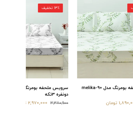
13٪ تخفیف
15٪ تخفیف
 بومرنگ مدل melika-90
سرویس ملحفه بومرنگ مدل melika-160
دونفره 3تکه
90 یکنفره 2تکه
2,970,000 تومان
2,130,500
3,380,900