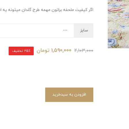
اگر کیفیت ملحفه براتون مهمه طرح گلدان میتونه یه ا
سایز
1,590,000
تومان
2,103,000
25٪ تخفیف
افزودن به سبدخرید