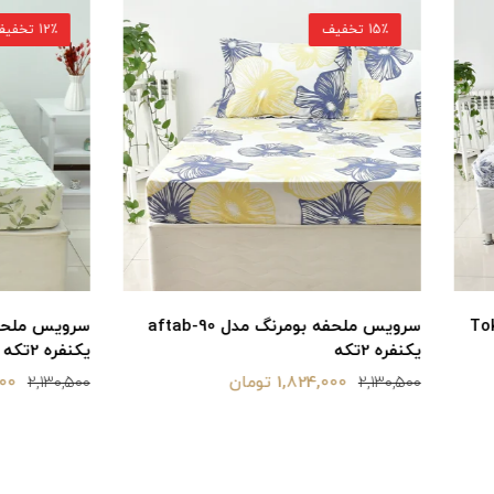
12٪ تخفیف
سرویس ملحفه بومرنگ مدل aftab-90
سرویس ملحفه
یکنفره 2تکه
1,824,000 تومان
1,890,000 تومان
2,130,500