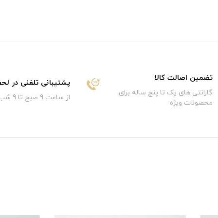
تضمین اصالت کالا
پشتیبانی تلفنی در لح
گارانتی های یک تا پنج ساله برای
از ساعت 9 صبح تا 9 شب
محصولات ویژه