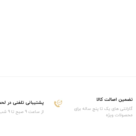
تضمین اصالت کالا
پشتیبانی تلفنی در لح
گارانتی های یک تا پنج ساله برای
از ساعت 9 صبح تا 9 شب
محصولات ویژه