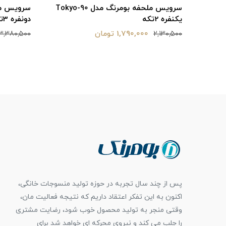
ومرنگ مدل Tokyo-90
سرویس ملحفه بومرنگ مدل Tokyo-160
دونفره 3تکه
یکنفره 2تکه
2,890,000 تومان
2,130,500
3,380,500
پس از چند سال تجربه در حوزه تولید منسوجات خانگی،
اکنون به این تفکر اعتقاد داریم که نتیجه فعالیت مان،
وقتی منجر به تولید محصول خوب شود، رضایت مشتری
را جلب می کند و نیروی محرکه ای خواهد شد برای