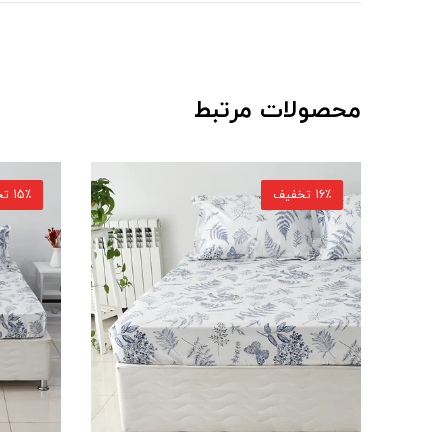
محصولات مرتبط
15٪ تخفیف
15٪ تخفیف