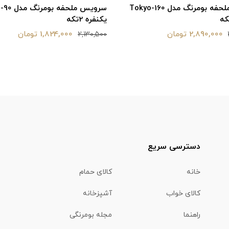
سرویس ملحفه بومرنگ مدل aftab-90
سرویس ملحفه
یکنفره 2تکه
1,824,000 تومان
1,890,000 تومان
2,130,500
دسترسی سریع
خانه
کالای حمام
کالای خواب
آشپزخانه
راهنما
مجله بومرنگی