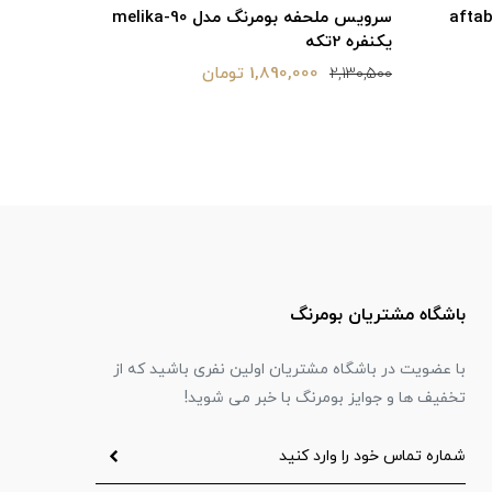
 بومرنگ مدل melika-90
سرویس ملحفه بومرنگ مدل melika-160
دونفره 3تکه
90 یکنفره 2تکه
2,970,000 تومان
2,130,500
3,380,900
باشگاه مشتریان بومرنگ
با عضویت در باشگاه مشتریان اولین نفری باشید که از
تخفیف ها و جوایز بومرنگ با خبر می شوید!