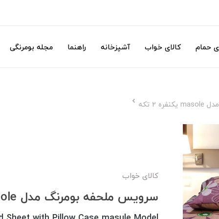
ی حمام
کالای خواب
آشپزخانه
راهنما
مجله بومرنگی
 2 تکه
کالای خواب
سرویس ملحفه بومرنگ مدل masole یکنفره 2 تکه
d Sheet with Pillow Case masule Model