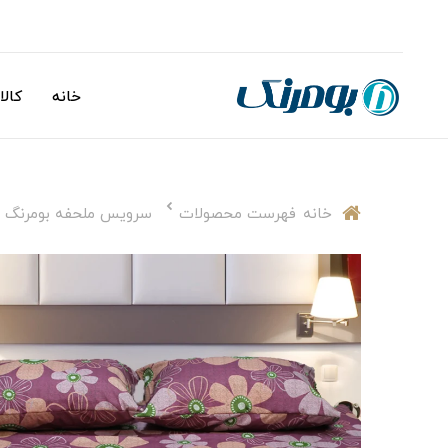
خانه
کالا
خانه
فهرست محصولات
سرویس ملحفه بومرنگ مدل masole یکنفره