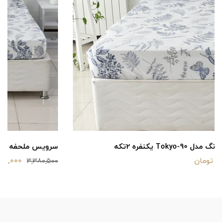
سرویس ملحفه بومرنگ مدل Tokyo-160 دونفره 3تکه
2,890,000 تومان
3,380,500