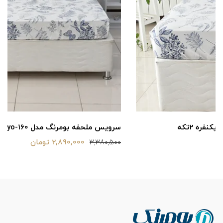
سرویس ملحفه بومرنگ مدل Tokyo-160 دونفره 3تکه
2,890,000 تومان
3,380,500