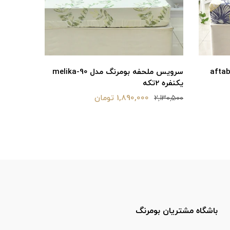
 بومرنگ مدل melika-90
سرویس ملحفه بومرنگ مدل melika-160
دونفره 3تکه
90 یکنفره 2تکه
2,970,000 تومان
2,130,500
3,380,900
باشگاه مشتریان بومرنگ