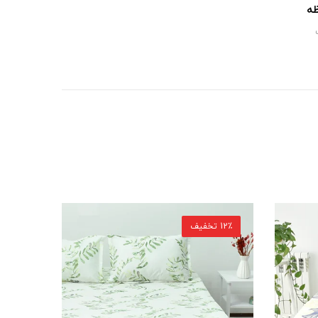
ظه
13٪ تخفیف
15٪ تخفیف