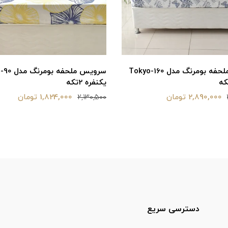
سرویس ملحفه بومرنگ مدل aftab-90
سرویس ملحفه
یکنفره 2تکه
1,824,000 تومان
1,890,000 تومان
2,130,500
دسترسی سریع