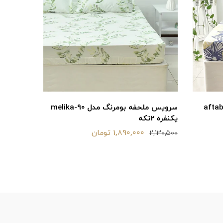
 بومرنگ مدل melika-90
سرویس ملحفه بومرنگ مدل melika-160
دونفره 3تکه
90 یکنفره 2تکه
2,970,000 تومان
2,130,500
3,380,900