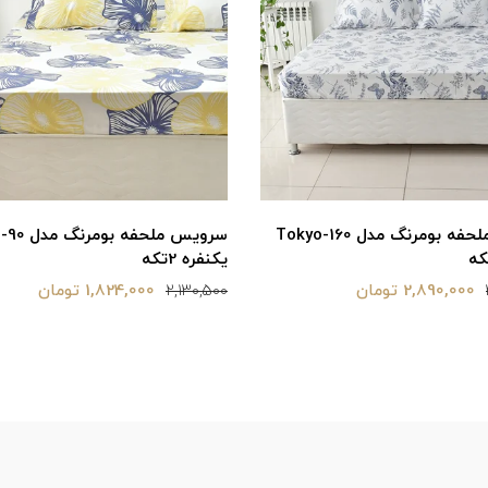
سرویس ملحفه بومرنگ مدل aftab-90
سرویس ملحفه
یکنفره 2تکه
1,824,000 تومان
1,890,000 تومان
2,130,500