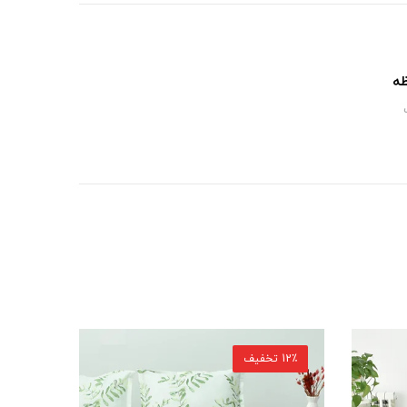
ظه
13٪ تخفیف
15٪ تخفیف