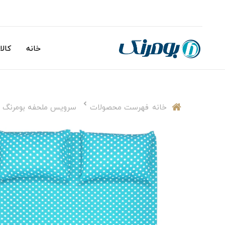
خانه
کالا
خانه
فهرست محصولات
سرویس ملحفه بومرنگ مدل star دونفره