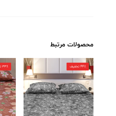
محصولات مرتبط
44٪ تخفیف
33٪ تخفیف