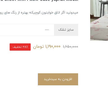
میدونید اگر اتاق خوابتون کوچیکه بهتره از رنگ های ر
سایز تشک
1,190,000
تومان
1,650,000
28٪ تخفیف
افزودن به سبدخرید