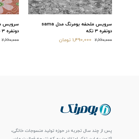
 مدل sama
سرویس ملحفه بومرنگ مدل sama
دونفره 3 تکه
دونفره 3 تکه
1,490,000 تومان
2,660,000
2,660,000
پس از چند سال تجربه در حوزه تولید منسوجات خانگی،
اکنون به این تفکر اعتقاد داریم که نتیجه فعالیت مان،