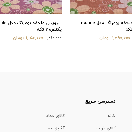
سرویس ملحفه بومرنگ مدل masole
سرویس ملحفه ب
یکنفره 2 تکه
1,790,000 تومان
1,150,000 تومان
1,660,000
دسترسی سریع
خانه
کالای حمام
کالای خواب
آشپزخانه