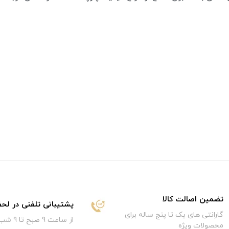
تضمین اصالت کالا
پشتیبانی تلفنی در لح
گارانتی های یک تا پنج ساله برای
از ساعت 9 صبح تا 9 شب
محصولات ویژه