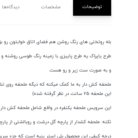
توضیحات
مشخصات
دیدگاه‌ها
بله روتختی های رنگ روشن هم فضای اتاق خوابتون رو بز
طرح یاپراک یه طرح پاییزی با زمینه رنگ طوسی روشنه و
و به صورت ست زیر و رو هست.
ملحفه کش دار به ما کمک میکنه که دیگه ملحفه روی تش
این ملحفه 25 سانت در نظر گرفته شده)
این سرویس ملحفه یکنفره در واقع شامل ملحفه کش دار تشک و روبالشتی 
نکته: ملحفه کشدار از پارچه گل درشت و روبالشتی از پارچ
درجه کیفی این محصول پلی استر پنبه است که جزء سری A می باشد. برای اطلاع از انواع کیفیت پارچه ها حتما راهنمای درجه کیفی رو مطالعه کن