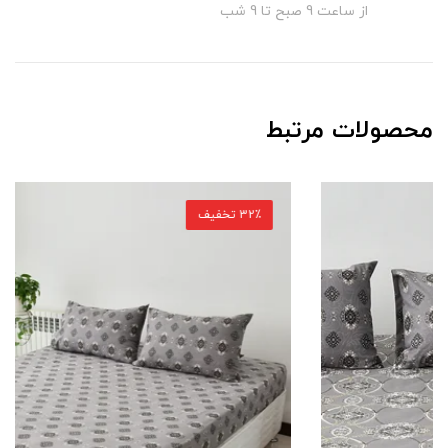
از ساعت 9 صبح تا 9 شب
محصولات مرتبط
32٪ تخفیف