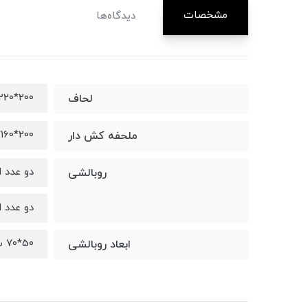
مشخصات
دیدگاه‌ها
200*220*4 سانتیمتر
لحاف
200*160*25 سانتیمتر
ملحفه کش دار
دو عدد ا
روبالشی
دو عدد ا
50*70 سانتیمتر
ابعاد روبالشی