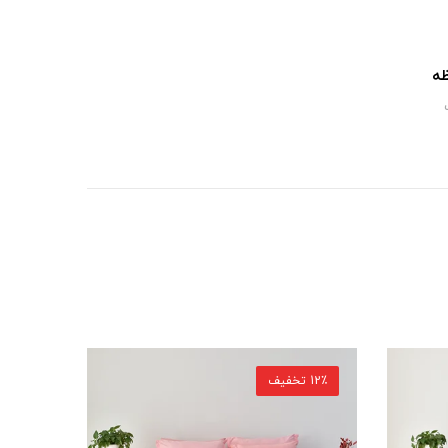
ظه
12٪ تخفیف
21٪ تخفیف