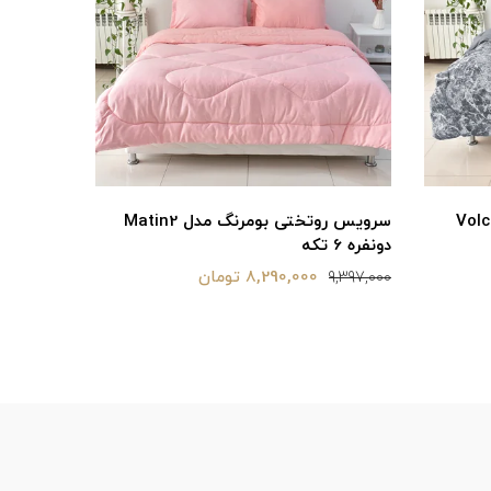
مرنگ مدل Volcano
سرویس روتختی بومرنگ مدل Matin2
دونفره 6 تکه
6 تکه
8,290,000 تومان
9,665,000
9,397,000