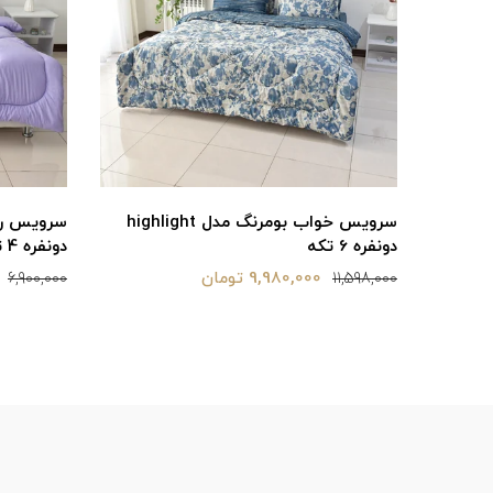
مدل melika
سرویس خواب بومرنگ مدل highlight
دونفره 6 تکه
دونفره 4 تکه
9,980,000 تومان
6,900,000
11,598,000