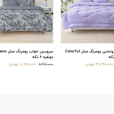
سرویس روتختی بومرنگ مدل Colorful
سرویس خواب بو
دونفره 6 تکه
4,790,000 تومان
8,190,000 تومان
9,397,000