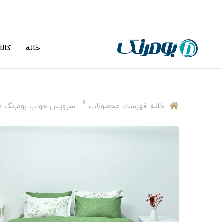
خانه
کالا
خانه
فهرست محصولات
سرویس خواب بومرنگ مدل melika دونفره 