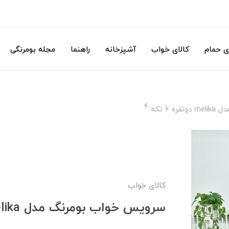
ی حمام
کالای خواب
آشپزخانه
راهنما
مجله بومرنگی
6 تکه
کالای خواب
سرویس خواب بومرنگ مدل melika دونفره 6 تکه