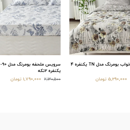
سرویس ملحفه بومرنگ مدل Tokyo-90
سر
دونفره 3تکه
1,790,000 تومان
2,890,000 تومان
3,380,500
2,