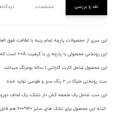
نقد و بررسی
مشخصات
دیدگاه‌ه
این سری از محصولات پارچه تمام پنبه با لطافت فوق الع
این روتختی محصولی با پارچه ی با کیفیت A++ است که صد درصد نخ با رنگ ری اکتیو هست.
این محصول شامل کارت گارانتی 1 ساله بومرنگ میباشد.
ست روتختی ملیکا در 2 رنگ سبز و طوسی تولید شده.
این ست شامل یک ملحفه کش دار تشک، یک لحاف دورو و دو جفت روبالشی (2تا ساده و 2تا طرح دار) ، که مناسب تشک
البته این محصول برای تشک های سایز 140*200 هم قابل استفاده است.