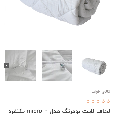
کالای خواب
لحاف لایت بومرنگ مدل micro-h یکنفره