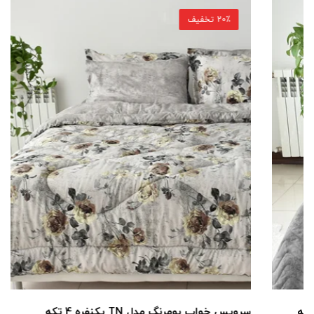
20٪ تخفیف
سرویس خواب بومرنگ مدل TN یکنفره 4 تکه