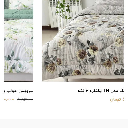
سرویس خواب بومرنگ مدل melika2 یکنفره 4 تکه
6,590,000 تومان
8,183,000