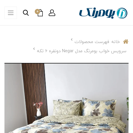
0
خانه
فهرست محصولات
سرویس خواب بومرنگ مدل Negar دونفره 6 تکه