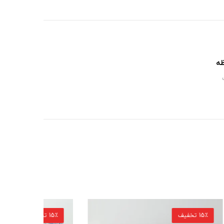
ظه
15٪ تخفیف
16٪ تخفیف