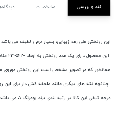
نقد و بررسی
مشخصات
دیدگاه‌ه
این روتختی علی رغم زیبایی، بسیار نرم و لطیف می باشد 
این محصول دارای یک عدد روتختی به ابعاد 230x220 مناسب تشک های دونفره و دو عدد روبالشی 50x70 دوردوزی شده است.
همانطور که در تصویر مشخص است این روتختی دوروی متف
چنانچه تکه های دیگری مانند ملحفه کش دار برای این روتختی نیاز دارید میتوانید با جس
درجه کیفی این کالا در رتبه بندی برند بومرنگ A می باشد.