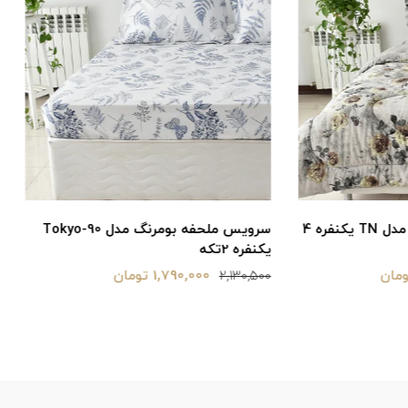
سرویس ملحفه بومرنگ مدل Tokyo-90
سرویس ملحفه
دونفره 3تکه
1,790,000 تومان
2,890,000 تومان
3,380,500