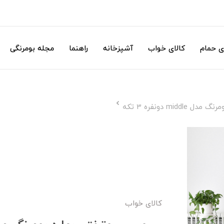
ی حمام
کالای خواب
آشپزخانه
راهنما
مجله بومرنگی
mi دونفره 3 تکه
کالای خواب