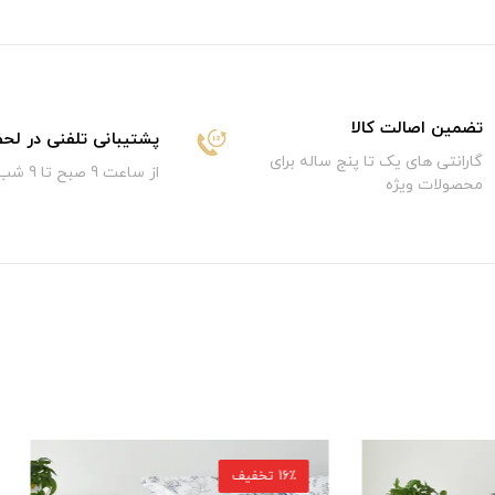
تضمین اصالت کالا
پشتیبانی تلفنی در لح
گارانتی های یک تا پنج ساله برای
از ساعت 9 صبح تا 9 شب
محصولات ویژه
15٪ تخفیف