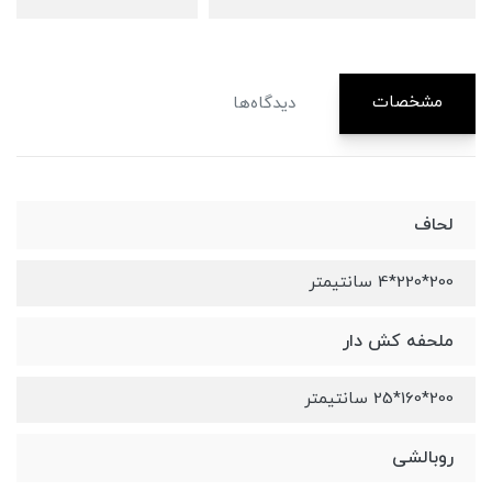
مشخصات
دیدگاه‌ها
لحاف
200*220*4 سانتیمتر
ملحفه کش دار
200*160*25 سانتیمتر
روبالشی