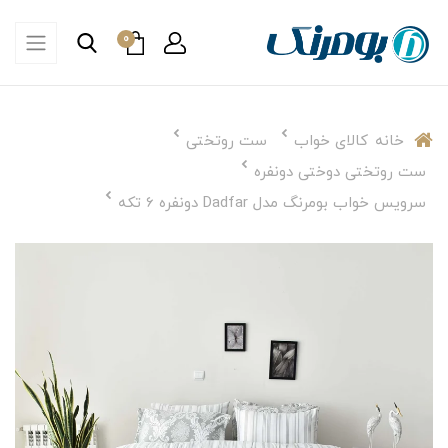
0
خانه
کالای خواب
ست روتختی
ست روتختی دوختی دونفره
سرویس خواب بومرنگ مدل Dadfar دونفره 6 تکه