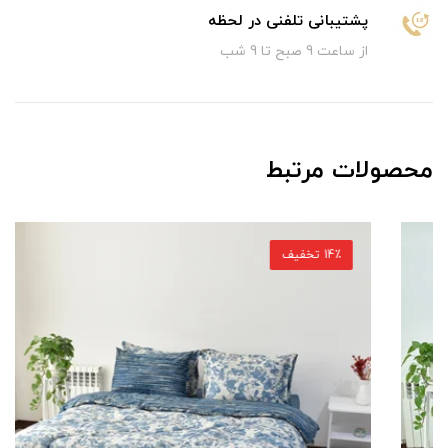
پشتیبانی تلفنی در لحظه
از ساعت 9 صبح تا 9 شب
محصولات مرتبط
14٪ تخفیف