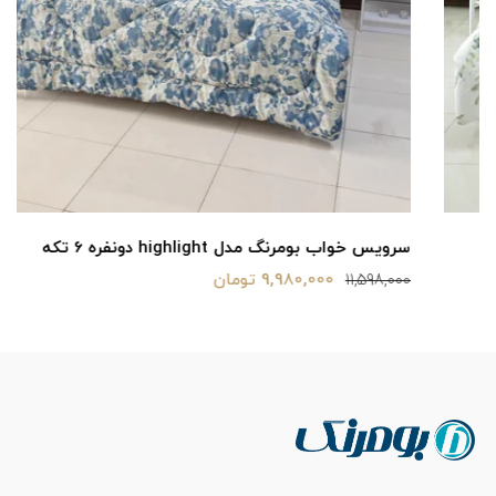
سرویس خواب بومرنگ مدل highlight دونفره 6 تکه
9,980,000 تومان
11,598,000