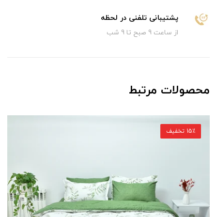
پشتیبانی تلفنی در لحظه
از ساعت 9 صبح تا 9 شب
محصولات مرتبط
14٪ تخفیف