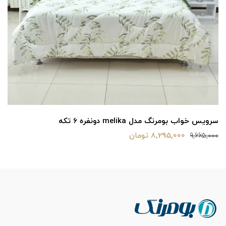
سرویس خواب بومرنگ مدل highlight دونفره 6 تکه
9,980,000 تومان
11,598,000