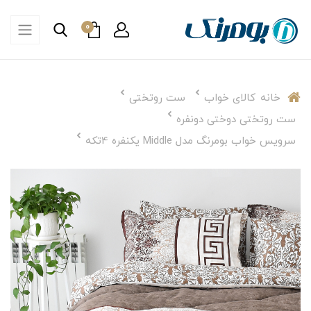
0
خانه
کالای خواب
ست روتختی
ست روتختی دوختی دونفره
سرویس خواب بومرنگ مدل Middle یکنفره 4تکه