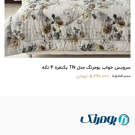
سرویس خواب بومرنگ مدل melika2 یکنفره 4 تکه
6,590,000 تومان
8,183,000