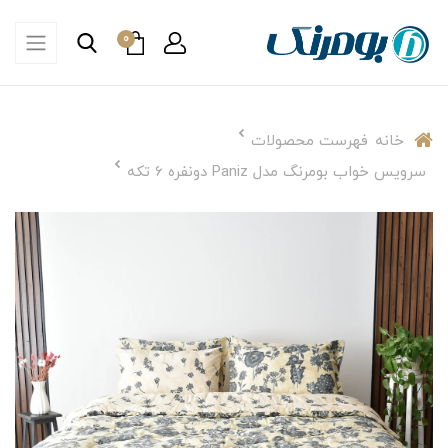
0
خانه
فهرست محصولات
سرویس خواب بومرنگ مدل Paniz دونفره 6 تکه